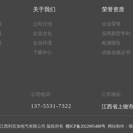
关于我们
荣誉资质
器
公司介绍
企业荣誉
器
企业文化
实用新型专利
站
企业环境
检测报告
下载中心
试验合格证书
公司电话:
公司地址:
Prev
Next
137-5531-7322
江西省上饶
ht © 江西利百加电气有限公司 版权所有
赣ICP备2022005488号
网站制作：颂