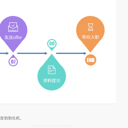
发勃勃生机。