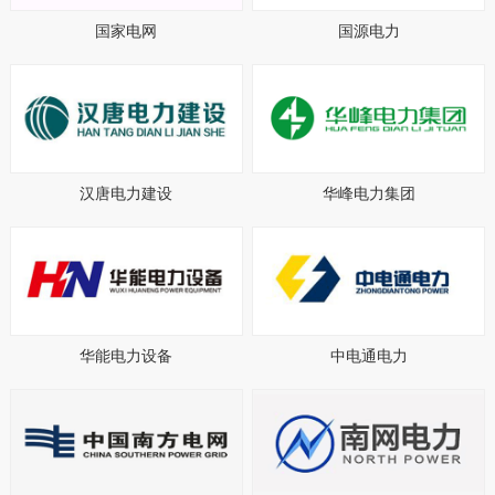
国家电网
国源电力
汉唐电力建设
华峰电力集团
华能电力设备
中电通电力